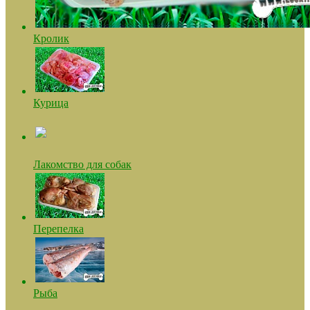
Кролик
Курица
Лакомство для собак
Перепелка
Рыба