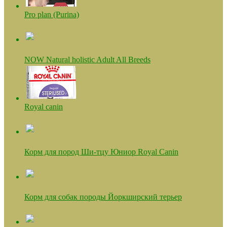
Pro plan (Purina)
NOW Natural holistic Adult All Breeds
Royal canin
Корм для пород Ши-тцу Юниор Royal Canin
Корм для собак породы Йоркширский терьер